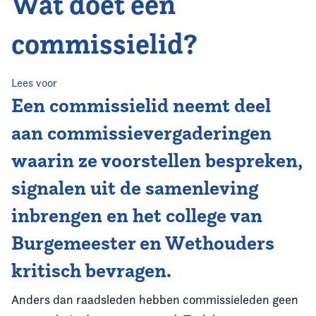
Wat doet een
Home
commissielid?
Agenda
Nieuws
Lees voor
Een commissielid neemt deel
Opleiding
aan commissievergaderingen
waarin ze voorstellen bespreken,
Kennis & Informatie
signalen uit de samenleving
Vereniging
inbrengen en het college van
Contact
Burgemeester en Wethouders
kritisch bevragen.
Anders dan raadsleden hebben commissieleden geen