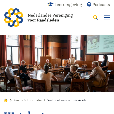
Leeromgeving
Podcasts
Zoeken
Alles
Nieuws
Agenda
Raadslid
Kennis & Informatie
Wat doet een commissielid?