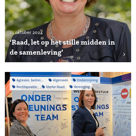
11 oktober 2024
‘Raad, let op het stille midden in
de samenleving’
Agressie, bedreiging & intimidatie
Algemeen
Ondermijning
Rechtspositie
Sterke Raad
Vereniging