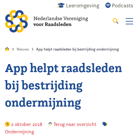
Leeromgeving
Podcasts
Zoeken
Alles
Nieuws
Agenda
Raadslid
Nieuws
App helpt raadsleden bij bestrijding ondermijning
App helpt raadsleden
Home
bij bestrijding
Agenda
ondermijning
Nieuws
Opleiding
2 oktober 2018
Terug naar overzicht
Ondermijning
Kennis & Informatie