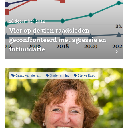
18 december 2024
Vier op de tien raadsleden
geconfronteerd met agressie en
intimidatie
Gezag van de raad
Ondermijning
Sterke Raad