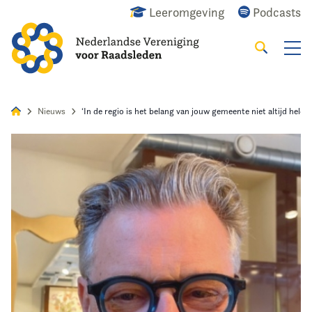
Leeromgeving
Podcasts
Zoeken
Alles
Nieuws
Agenda
Raadslid
Nieuws
‘In de regio is het belang van jouw gemeente niet altijd helder
Home
Agenda
Nieuws
Opleiding
Kennis & Informatie