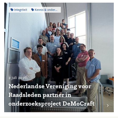
Integriteit
Kennis & onderzoek
2 juli 2026
Nederlandse Vereniging voor
Raadsleden partner in
onderzoeksproject DeMoCraft