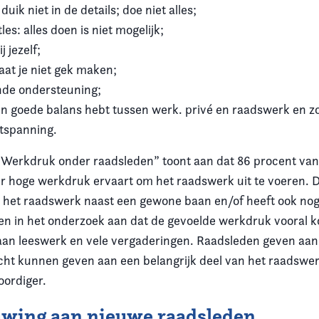
duik niet in de details; doe niet alles;
les: alles doen is niet mogelijk;
ij jezelf;
; laat je niet gek maken;
nde ondersteuning;
en goede balans hebt tussen werk. privé en raadswerk en z
tspanning.
Werkdruk onder raadsleden” toont aan dat 86 procent van
er hoge werkdruk ervaart om het raadswerk uit te voeren. D
 het raadswerk naast een gewone baan en/of heeft ook nog
n in het onderzoek aan dat de gevoelde werkdruk vooral ko
jn aan leeswerk en vele vergaderingen. Raadsleden geven aan
cht kunnen geven aan een belangrijk deel van het raadswerk
ordiger.
wing aan nieuwe raadsleden