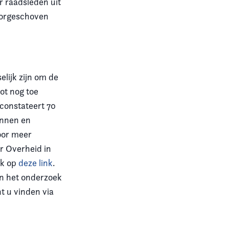
r raadsleden uit
doorgeschoven
elijk zijn om de
tot nog toe
 constateert 70
annen en
oor meer
r Overheid in
ik op
deze link
.
in het onderzoek
nt u vinden via