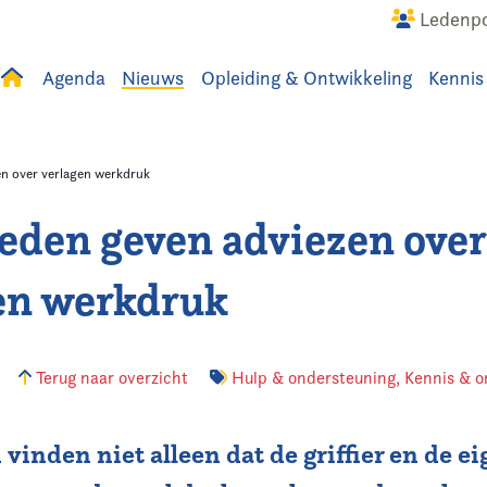
Ledenpo
Agenda
Nieuws
Opleiding & Ontwikkeling
Kennis
uws
Agenda
Raadslid
n over verlagen werkdruk
eden geven adviezen over
en werkdruk
7
Terug naar overzicht
Hulp & ondersteuning
,
Kennis & o
vinden niet alleen dat de griffier en de ei