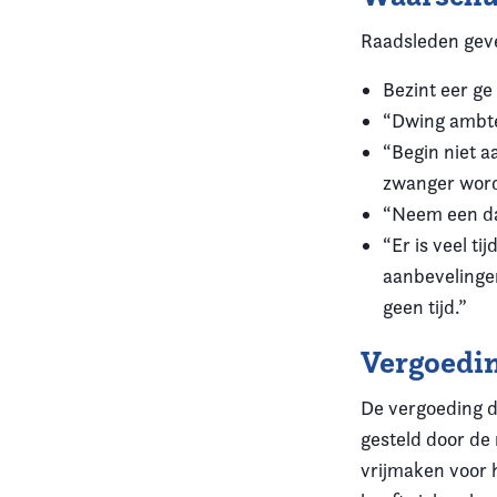
Raadsleden gev
Bezint eer ge
“Dwing ambte
“Begin niet a
zwanger word
“Neem een dag
“Er is veel t
aanbevelingen
geen tijd.”
Vergoedi
De vergoeding d
gesteld door de
vrijmaken voor 