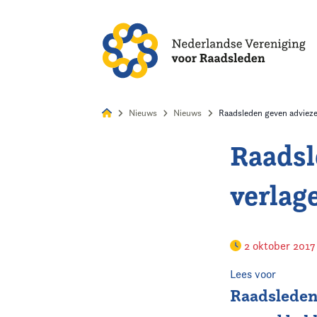
Alles
Nie
Nieuws
Nieuws
Raadsleden geven advieze
Raadsl
Home
verlag
Agenda
Nieuws
2 oktober 201
Opleiding & Ontwikkeling
Lees voor
Raadsleden 
Kennis & Informatie