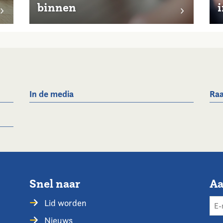
binnen
i
In de media
Raa
Snel naar
Aa
Lid worden
Nieuws