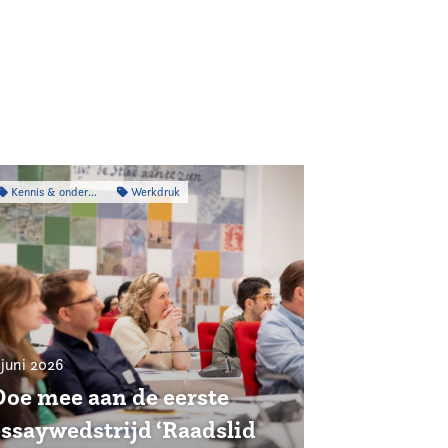
Kennis & onderzoek
Werkdruk
 juni 2026
Doe mee aan de eerste
essaywedstrijd ‘Raadslid