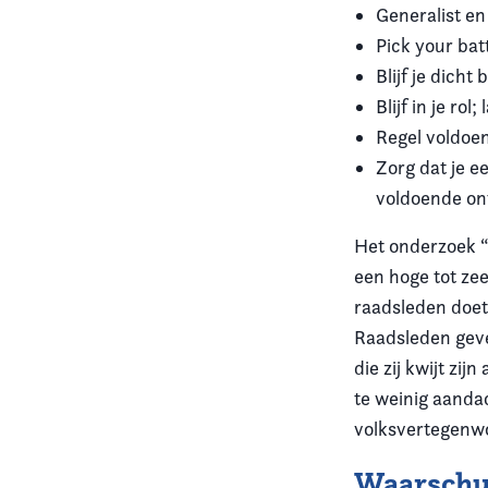
Generalist en 
Pick your batt
Blijf je dicht b
Blijf in je rol
Regel voldoe
Zorg dat je e
voldoende on
Het onderzoek “
een hoge tot ze
raadsleden doet
Raadsleden geve
die zij kwijt zi
te weinig aanda
volksvertegenwo
Waarschu