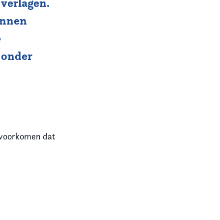
verlagen.
unnen
e
 onder
 voorkomen dat