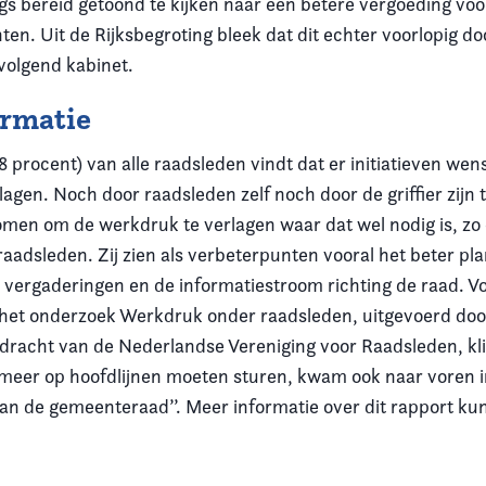
gs bereid getoond te kijken naar een betere vergoeding voo
ten. Uit de Rijksbegroting bleek dat dit echter voorlopig 
volgend kabinet.
ormatie
8 procent) van alle raadsleden vindt dat er initiatieven wens
agen. Noch door raadsleden zelf noch door de griffier zijn 
nomen om de werkdruk te verlagen waar dat wel nodig is, zo
raadsleden. Zij zien als verbeterpunten vooral het beter pl
 vergaderingen en de informatiestroom richting de raad. V
 het onderzoek Werkdruk onder raadsleden, uitgevoerd doo
dracht van de Nederlandse Vereniging voor Raadsleden, kl
meer op hoofdlijnen moeten sturen, kwam ook naar voren 
 van de gemeenteraad’’. Meer informatie over dit rapport ku