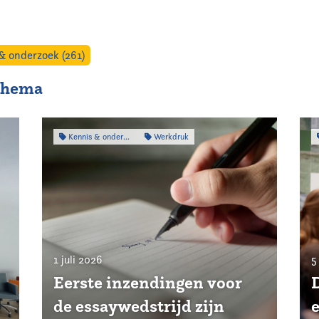
& onderzoek (261)
 thema
Kennis & onderzoek
Werkdruk
1 juli 2026
5
Eerste inzendingen voor
de essaywedstrijd zijn