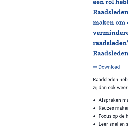
een rol he
Raadsleden
Vereniging
maken om d
Contact
vermindere
raadsleden
Raadsleden
⇒ Download
Raadsleden hebb
zij dan ook wee
Afspraken ma
Keuzes maken,
Focus op de h
Leer snel en s