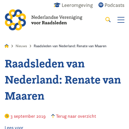
Leeromgeving
Podcasts
Zoeken
Alles
Nieuws
Agenda
Raadslid
Nieuws
Raadsleden van Nederland: Renate van Maaren
Raadsleden van
Home
Nederland: Renate van
Agenda
Maaren
Nieuws
Opleiding & Ontwikkeling
3 september 2019
Terug naar overzicht
Kennis & Informatie
Lees voor