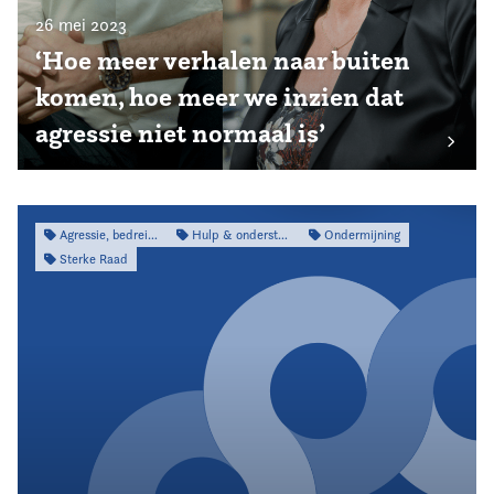
26 mei 2023
‘Hoe meer verhalen naar buiten
komen, hoe meer we inzien dat
agressie niet normaal is’
Agressie, bedreiging & intimidatie
Hulp & ondersteuning
Ondermijning
Sterke Raad