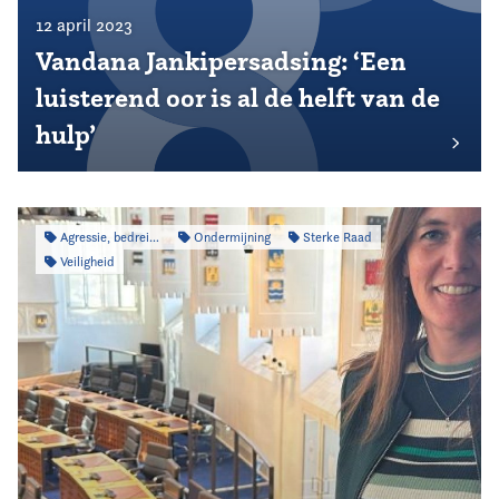
12 april 2023
Vandana Jankipersadsing: ‘Een
luisterend oor is al de helft van de
hulp’
Agressie, bedreiging & intimidatie
Ondermijning
Sterke Raad
Veiligheid