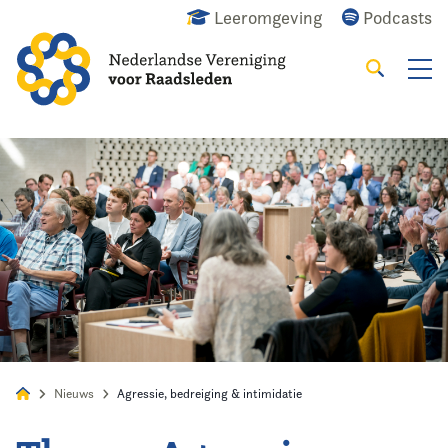
Leeromgeving
Podcasts
Zoeken
Alles
Nieuws
Agenda
Raadslid
Nieuws
Agressie, bedreiging & intimidatie