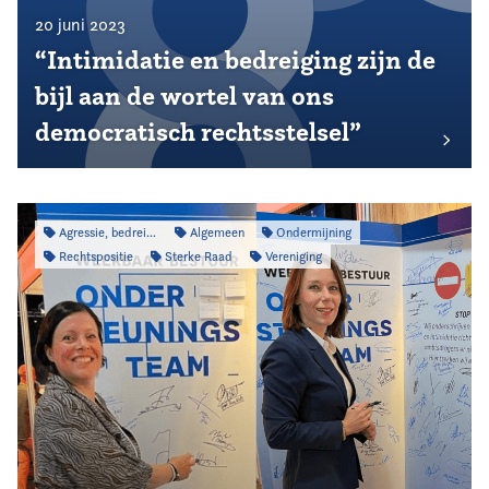
20 juni 2023
“Intimidatie en bedreiging zijn de
bijl aan de wortel van ons
democratisch rechtsstelsel”
Agressie, bedreiging & intimidatie
Algemeen
Ondermijning
Rechtspositie
Sterke Raad
Vereniging