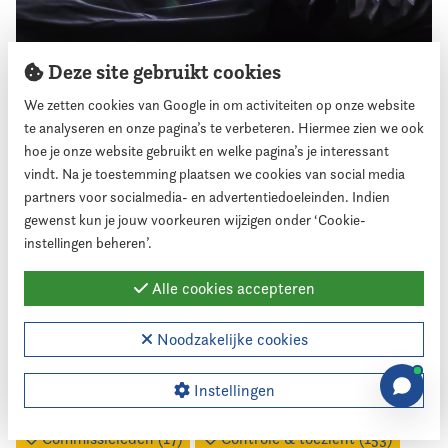
11 oktober 2022
Deze site gebruikt cookies
'Dat iemand dan zegt: Trut of ga
We zetten cookies van Google in om activiteiten op onze website
aardappelen schillen'
te analyseren en onze pagina’s te verbeteren. Hiermee zien we ook
hoe je onze website gebruikt en welke pagina’s je interessant
vindt. Na je toestemming plaatsen we cookies van social media
partners voor socialmedia- en advertentiedoeleinden. Indien
gewenst kun je jouw voorkeuren wijzigen onder ‘Cookie-
instellingen beheren’.
Thema's
Alle cookies accepteren
Accountant (13)
Agressie, bedreiging & intimidatie (118)
Noodzakelijke cookies
Algemeen (202)
Begroting (29)
Bestuur (2)
Instellingen
Bijeenkomsten (52)
Collegevorming (34)
Commissieleden (17)
Controle & toezicht (153)