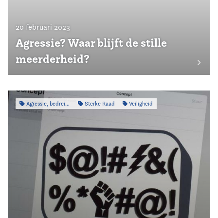
20 februari 2023
Agressie? Waar blijft de stille
meerderheid?
Agressie, bedreiging & intimidatie
Sterke Raad
Veiligheid