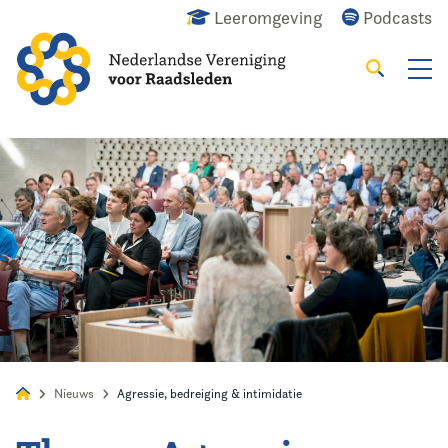
Leeromgeving
Podcasts
Zoeken
Alles
Nieuws
Agenda
Raadslid
Nieuws
Agressie, bedreiging & intimidatie