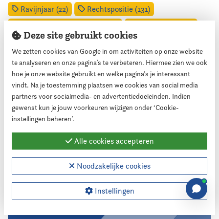
Ravijnjaar (22)
Rechtspositie (131)
Regionale samenwerking (92)
Rekenkamer (47)
Deze site gebruikt cookies
Scriptieprijs (4)
Sociaal domein (44)
We zetten cookies van Google in om activiteiten op onze website
Sterke Raad (369)
Vacatures (1)
te analyseren en onze pagina’s te verbeteren. Hiermee zien we ook
hoe je onze website gebruikt en welke pagina’s je interessant
Veiligheid (77)
Vereniging (157)
vindt. Na je toestemming plaatsen we cookies van social media
Vergoedingen (66)
Verkiezingen (136)
partners voor socialmedia- en advertentiedoeleinden. Indien
gewenst kun je jouw voorkeuren wijzigen onder ‘Cookie-
Verlof & vervanging (4)
Webinar (5)
instellingen beheren’.
Werkdruk (7)
Werkgeverscommissie (65)
Alle cookies accepteren
Andere pagina's binnen dit thema
Noodzakelijke cookies
Controle & toezicht
Instellingen