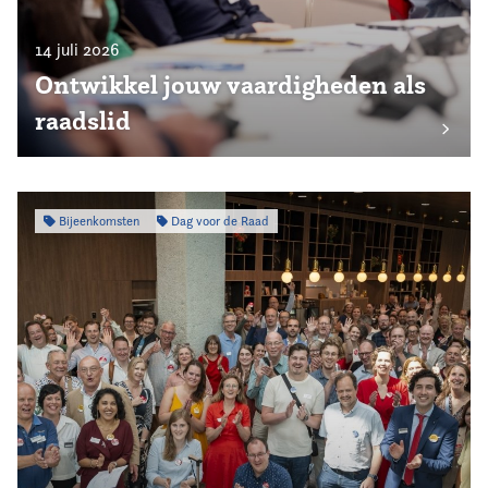
14 juli 2026
Ontwikkel jouw vaardigheden als
raadslid
Bijeenkomsten
Dag voor de Raad