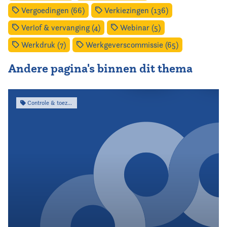
Vergoedingen (66)
Verkiezingen (136)
Verlof & vervanging (4)
Webinar (5)
Werkdruk (7)
Werkgeverscommissie (65)
Andere pagina's binnen dit thema
Controle & toezicht