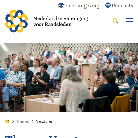
Leeromgeving
Podcasts
Zoeken
Alles
Nieuws
Agenda
Raadslid
Nieuws
Vacatures