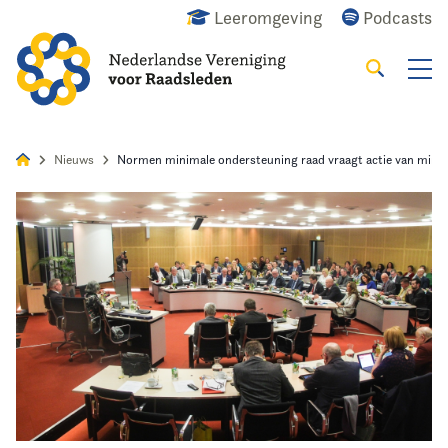
Leeromgeving
Podcasts
Zoeken
Alles
Nieuws
Agenda
Raadslid
Nieuws
Normen minimale ondersteuning raad vraagt actie van minis
Home
Agenda
Nieuws
Opleiding
Kennis & Informatie