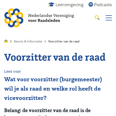
Leeromgeving
Podcasts
Zoeken
Alles
Nieuws
Agenda
Raadslid
Kennis & Informatie
Voorzitter van de raad
Voorzitter van de raad
Home
Agenda
Lees voor
Wat voor voorzitter (burgemeester)
Nieuws
wil je als raad en welke rol heeft de
vicevoorzitter?
Opleiding
Belang: de voorzitter van de raad is de
Kennis & Informatie