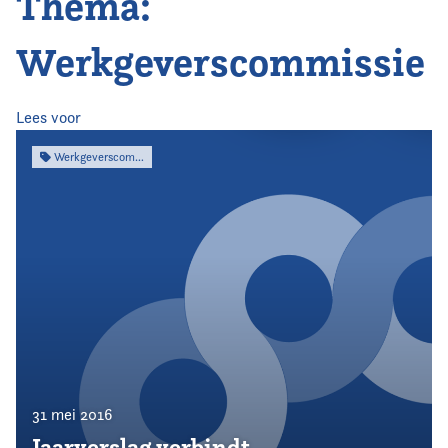
Thema:
Home
Werkgeverscommissie
Agenda
Nieuws
Lees voor
Werkgeverscommissie
Opleiding
Kennis & Informatie
Vereniging
Contact
31 mei 2016
Jaarverslag verbindt