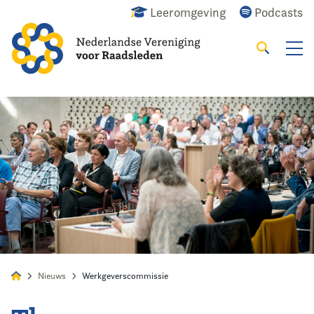
Leeromgeving
Podcasts
Zoeken
Alles
Nieuws
Agenda
Raadslid
Nieuws
Werkgeverscommissie