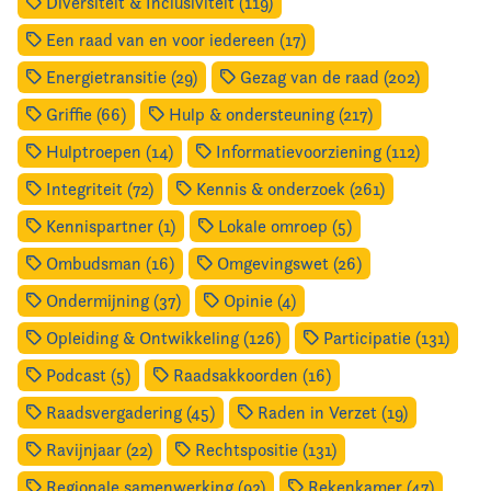
Diversiteit & Inclusiviteit (119)
Een raad van en voor iedereen (17)
Energietransitie (29)
Gezag van de raad (202)
Griffie (66)
Hulp & ondersteuning (217)
Hulptroepen (14)
Informatievoorziening (112)
Integriteit (72)
Kennis & onderzoek (261)
Kennispartner (1)
Lokale omroep (5)
Ombudsman (16)
Omgevingswet (26)
Ondermijning (37)
Opinie (4)
Opleiding & Ontwikkeling (126)
Participatie (131)
Podcast (5)
Raadsakkoorden (16)
Raadsvergadering (45)
Raden in Verzet (19)
Ravijnjaar (22)
Rechtspositie (131)
Regionale samenwerking (92)
Rekenkamer (47)