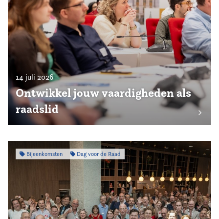
14 juli 2026
Ontwikkel jouw vaardigheden als
raadslid
Bijeenkomsten
Dag voor de Raad