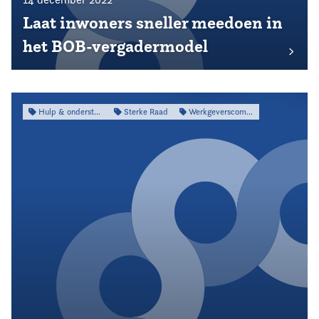
Laat inwoners sneller meedoen in
het BOB-vergadermodel
Hulp & ondersteuning
Sterke Raad
Werkgeverscommissie