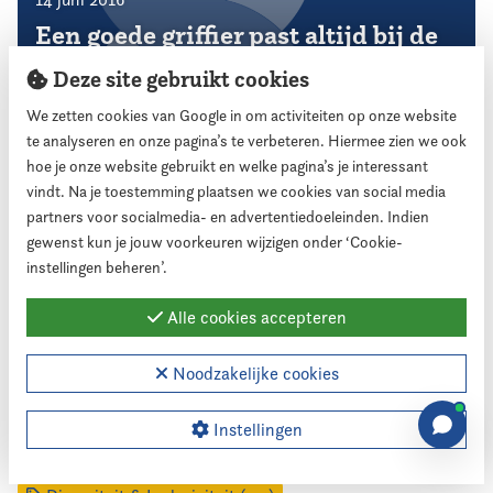
Een goede griffier past altijd bij de
raad
Deze site gebruikt cookies
We zetten cookies van Google in om activiteiten op onze website
te analyseren en onze pagina’s te verbeteren. Hiermee zien we ook
hoe je onze website gebruikt en welke pagina’s je interessant
vindt. Na je toestemming plaatsen we cookies van social media
Thema's
partners voor socialmedia- en advertentiedoeleinden. Indien
gewenst kun je jouw voorkeuren wijzigen onder ‘Cookie-
instellingen beheren’.
Accountant (13)
Agressie, bedreiging & intimidatie (118)
Alle cookies accepteren
Algemeen (202)
Begroting (29)
Bestuur (2)
Noodzakelijke cookies
Bijeenkomsten (52)
Collegevorming (34)
Commissieleden (17)
Controle & toezicht (153)
Instellingen
Dag voor de Raad (49)