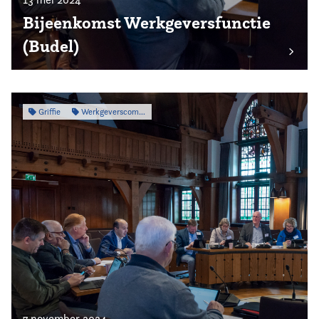
Bijeenkomst Werkgeversfunctie
(Budel)
Griffie
Werkgeverscommissie
7 november 2024