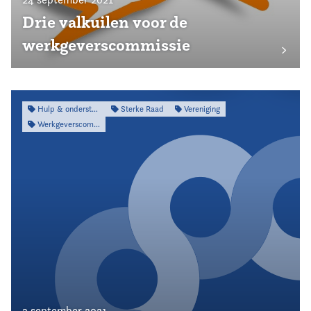
Drie valkuilen voor de
werkgeverscommissie
Hulp & ondersteuning
Sterke Raad
Vereniging
Werkgeverscommissie
3 september 2021