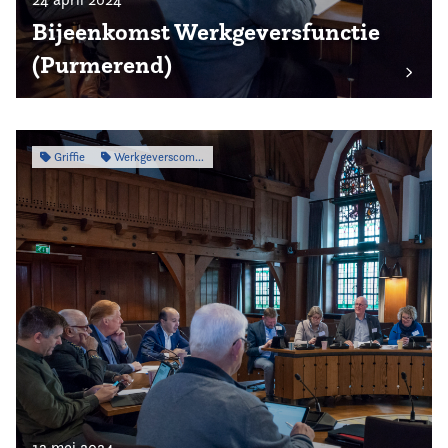
Bijeenkomst Werkgeversfunctie
(Purmerend)
Griffie
Werkgeverscommissie
13 mei 2024