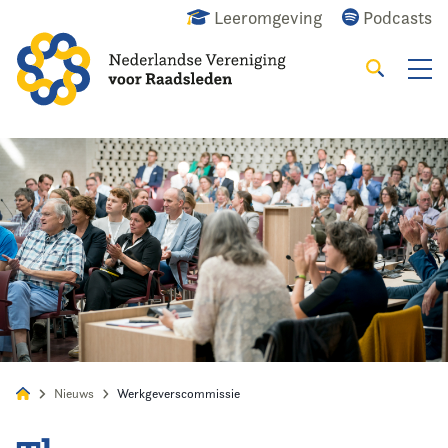
Leeromgeving
Podcasts
Zoeken
Alles
Nieuws
Agenda
Raadslid
Nieuws
Werkgeverscommissie