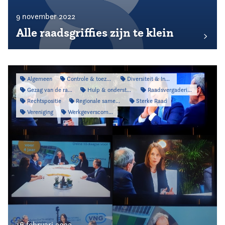
9 november 2022
Alle raadsgriffies zijn te klein
Algemeen
Controle & toezicht
Diversiteit & Inclusiviteit
Gezag van de raad
Hulp & ondersteuning
Raadsvergadering
Rechtspositie
Regionale samenwerking
Sterke Raad
Vereniging
Werkgeverscommissie
16 februari 2022