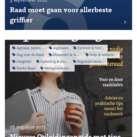
Raad moet gaan voor allerbeste
griffier
Agressie, bedreiging & intimidatie
Algemeen
Controle & toezicht
Dag voor de Raad
Diversiteit & Inclusiviteit
Hulp & ondersteuning
Integriteit
Opleiding & Ontwikkeling
Regionale samenwerking
Sterke Raad
Werkgeverscommissie
26 augustus 2021
Nieuwe Opleidingengids met tips