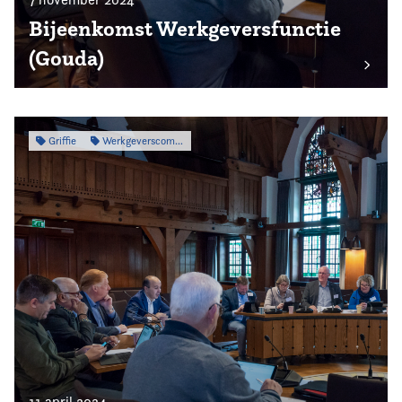
Bijeenkomst Werkgeversfunctie
(Gouda)
Griffie
Werkgeverscommissie
11 april 2024