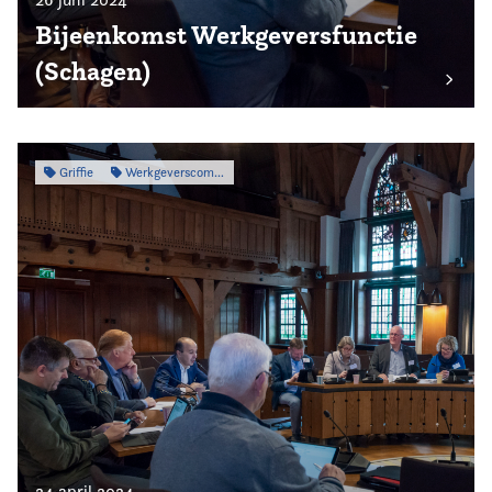
Bijeenkomst Werkgeversfunctie
(Schagen)
Griffie
Werkgeverscommissie
24 april 2024