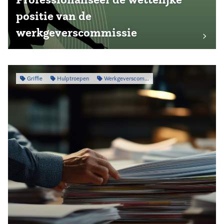
positie van de
werkgeverscommissie
Griffie
Hulptroepen
Werkgeverscommissie