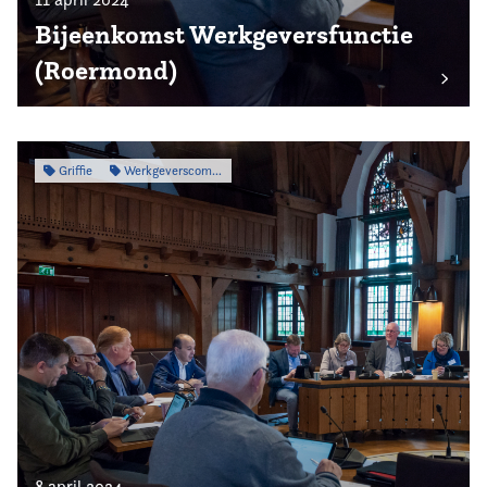
Bijeenkomst Werkgeversfunctie
(Roermond)
Griffie
Werkgeverscommissie
8 april 2024