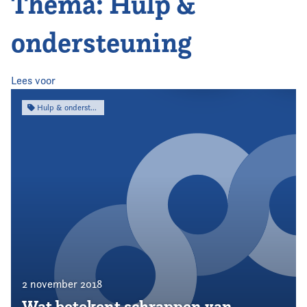
Thema: Hulp &
Home
ondersteuning
Agenda
Nieuws
Lees voor
Hulp & ondersteuning
Opleiding
Kennis & Informatie
Vereniging
Contact
2 november 2018
Wat betekent schrappen van