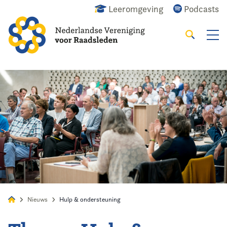
Leeromgeving
Podcasts
Zoeken
Alles
Nieuws
Agenda
Raadslid
Nieuws
Hulp & ondersteuning