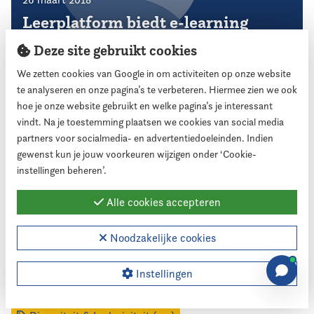
Leerplatform biedt e-learning
voor raadsleden
Deze site gebruikt cookies
We zetten cookies van Google in om activiteiten op onze website
te analyseren en onze pagina’s te verbeteren. Hiermee zien we ook
hoe je onze website gebruikt en welke pagina’s je interessant
vindt. Na je toestemming plaatsen we cookies van social media
Thema's
partners voor socialmedia- en advertentiedoeleinden. Indien
gewenst kun je jouw voorkeuren wijzigen onder ‘Cookie-
instellingen beheren’.
Accountant (13)
Agressie, bedreiging & intimidatie (118)
Alle cookies accepteren
Algemeen (202)
Begroting (29)
Bestuur (2)
Noodzakelijke cookies
Bijeenkomsten (52)
Collegevorming (34)
Commissieleden (17)
Controle & toezicht (153)
Instellingen
Dag voor de Raad (49)