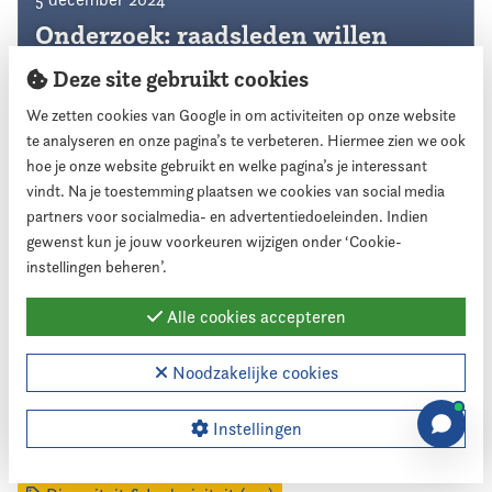
Onderzoek: raadsleden willen
meer ambtelijke ondersteuning
Deze site gebruikt cookies
We zetten cookies van Google in om activiteiten op onze website
te analyseren en onze pagina’s te verbeteren. Hiermee zien we ook
hoe je onze website gebruikt en welke pagina’s je interessant
vindt. Na je toestemming plaatsen we cookies van social media
Thema's
partners voor socialmedia- en advertentiedoeleinden. Indien
gewenst kun je jouw voorkeuren wijzigen onder ‘Cookie-
instellingen beheren’.
Accountant (13)
Agressie, bedreiging & intimidatie (118)
Alle cookies accepteren
Algemeen (202)
Begroting (29)
Bestuur (2)
Noodzakelijke cookies
Bijeenkomsten (52)
Collegevorming (34)
Commissieleden (17)
Controle & toezicht (153)
Instellingen
Dag voor de Raad (49)