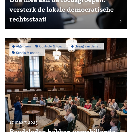
versterk de lokale democratische
rechtsstaat!
Algemeen
Controle & toezicht
Gezag van de raad
Kennis & onderzoek
17 maart 2025
Raadsleden hebben verschillende