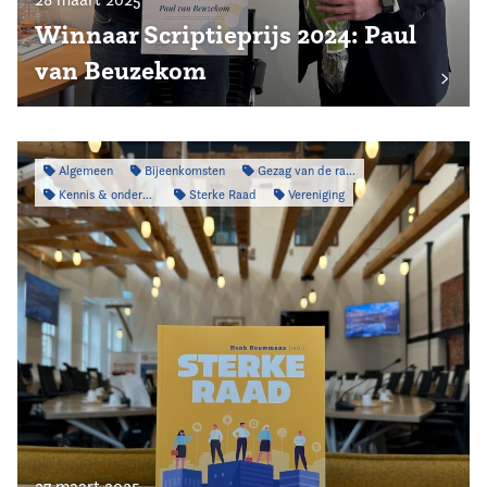
Winnaar Scriptieprijs 2024: Paul
van Beuzekom
Algemeen
Bijeenkomsten
Gezag van de raad
Kennis & onderzoek
Sterke Raad
Vereniging
27 maart 2025