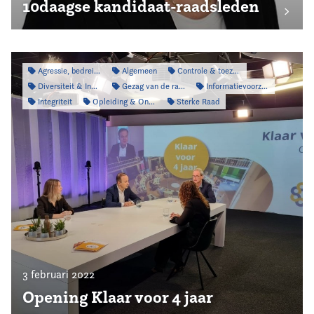
10daagse kandidaat-raadsleden
Agressie, bedreiging & intimidatie
Algemeen
Controle & toezicht
Diversiteit & Inclusiviteit
Gezag van de raad
Informatievoorziening
Integriteit
Opleiding & Ontwikkeling
Sterke Raad
3 februari 2022
Opening Klaar voor 4 jaar