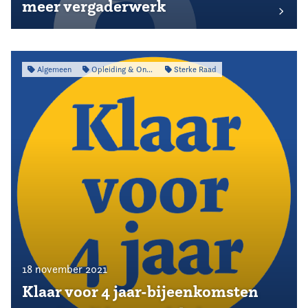
meer vergaderwerk
Algemeen
Opleiding & Ontwikkeling
Sterke Raad
18 november 2021
Klaar voor 4 jaar-bijeenkomsten