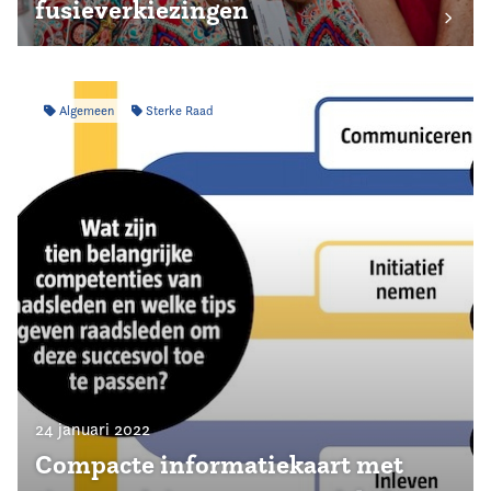
fusieverkiezingen
Algemeen
Sterke Raad
24 januari 2022
Compacte informatiekaart met