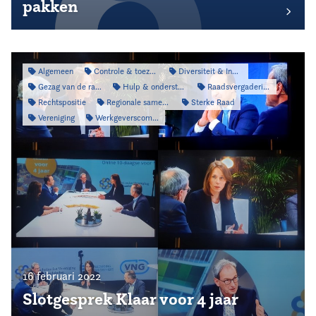
pakken
Algemeen
Controle & toezicht
Diversiteit & Inclusiviteit
Gezag van de raad
Hulp & ondersteuning
Raadsvergadering
Rechtspositie
Regionale samenwerking
Sterke Raad
Vereniging
Werkgeverscommissie
16 februari 2022
Slotgesprek Klaar voor 4 jaar