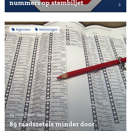
nummers op stembiljet
Algemeen
Verkiezingen
23 november 2021
89 raadszetels minder door