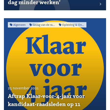
dag minder werken’
Algemeen
Gezag van de raad
Opleiding & Ontwikkeling
25 november 2021
Aftrap Klaar-voor-4-jaar voor
kandidaat-raadsleden op 11