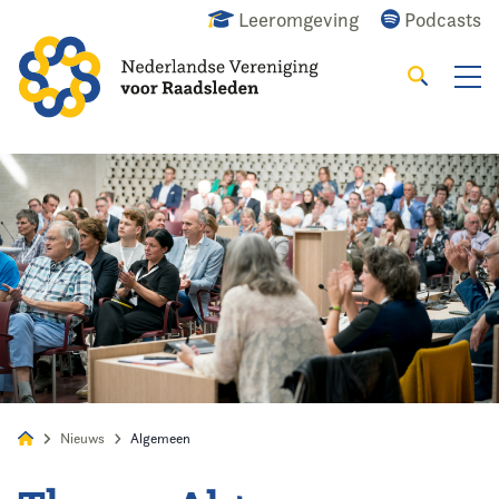
Leeromgeving
Podcasts
Zoeken
Alles
Nieuws
Agenda
Raadslid
Nieuws
Algemeen