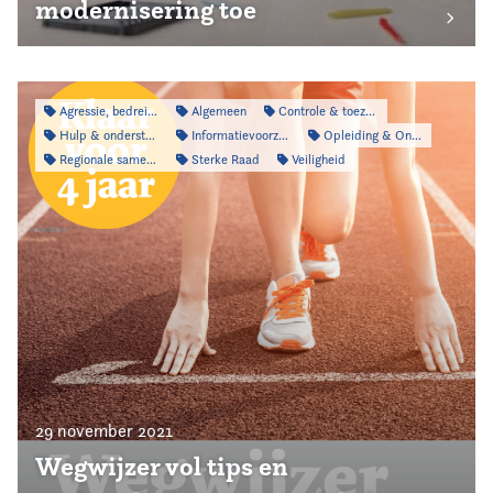
modernisering toe
Agressie, bedreiging & intimidatie
Algemeen
Controle & toezicht
Hulp & ondersteuning
Informatievoorziening
Opleiding & Ontwikkeling
Regionale samenwerking
Sterke Raad
Veiligheid
29 november 2021
Wegwijzer vol tips en