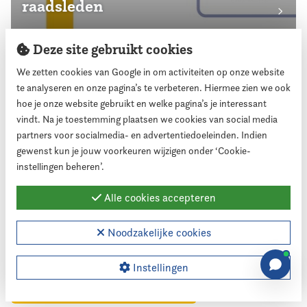
raadsleden
Deze site gebruikt cookies
We zetten cookies van Google in om activiteiten op onze website
te analyseren en onze pagina’s te verbeteren. Hiermee zien we ook
Thema's
hoe je onze website gebruikt en welke pagina’s je interessant
vindt. Na je toestemming plaatsen we cookies van social media
Accountant (13)
partners voor socialmedia- en advertentiedoeleinden. Indien
gewenst kun je jouw voorkeuren wijzigen onder ‘Cookie-
Agressie, bedreiging & intimidatie (118)
instellingen beheren’.
Algemeen (202)
Begroting (29)
Bestuur (2)
Alle cookies accepteren
Bijeenkomsten (52)
Collegevorming (34)
Commissieleden (17)
Controle & toezicht (153)
Noodzakelijke cookies
Dag voor de Raad (49)
Instellingen
Diversiteit & Inclusiviteit (119)
Een raad van en voor iedereen (17)