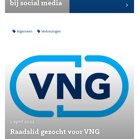
bij social media
Algemeen
Verkiezingen
1 april 2022
Raadslid gezocht voor VNG